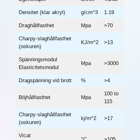
Densitet (klar akryl)
g/cm^3
1.19
Draghållfasthet
Mpa
>70
Charpy-slaghållfasthet
KJ/m^2
>13
(oskuren)
Spänningsmodul
Mpa
>3000
Elasticitetsmodul
Dragspänning vid brott
%
>4
100 to
Böjhållfasthet
Mpa
115
Charpy-slaghållfasthet
kj/m^2
>17
(oskuren)
Vicat
°C
>105