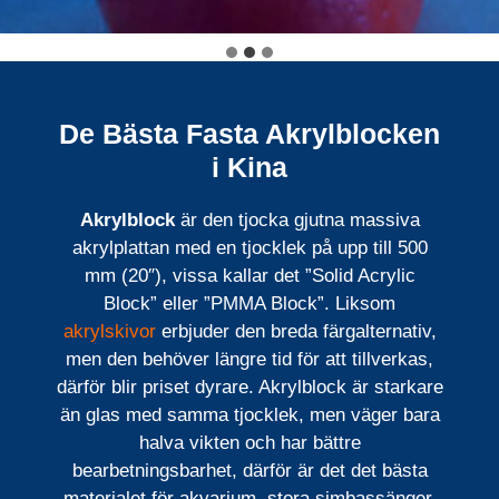
De Bästa Fasta Akrylblocken
i Kina
Akrylblock
är den tjocka gjutna massiva
akrylplattan med en tjocklek på upp till 500
mm (20″), vissa kallar det ”Solid Acrylic
Block” eller ”PMMA Block”. Liksom
akrylskivor
erbjuder den breda färgalternativ,
men den behöver längre tid för att tillverkas,
därför blir priset dyrare. Akrylblock är starkare
än glas med samma tjocklek, men väger bara
halva vikten och har bättre
bearbetningsbarhet, därför är det det bästa
materialet för akvarium, stora simbassänger,