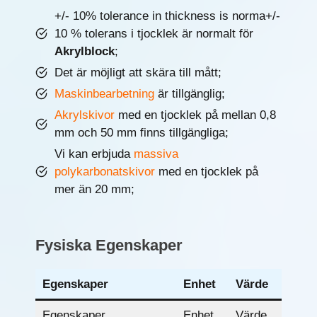
+/- 10% tolerance in thickness is norma+/-
10 % tolerans i tjocklek är normalt för
Akrylblock
;
Det är möjligt att skära till mått;
Maskinbearbetning
är tillgänglig;
Akrylskivor
med en tjocklek på mellan 0,8
mm och 50 mm finns tillgängliga;
Vi kan erbjuda
massiva
polykarbonatskivor
med en tjocklek på
mer än 20 mm;
Fysiska Egenskaper
Egenskaper
Enhet
Värde
Egenskaper
Enhet
Värde