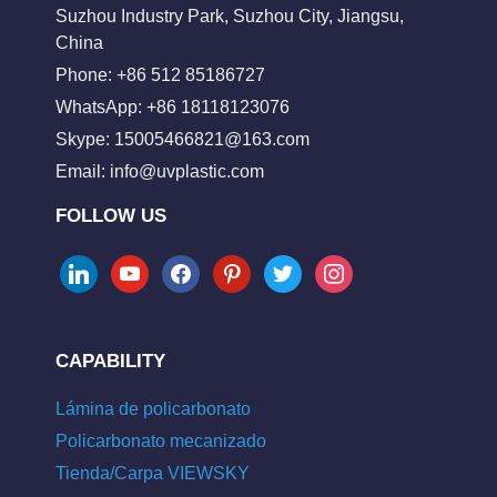
Suzhou Industry Park, Suzhou City, Jiangsu,
China
Phone: +86 512 85186727
WhatsApp: +86 18118123076
Skype:
15005466821@163.com
Email:
info@uvplastic.com
FOLLOW US
linkedin
youtube
facebook
pinterest
twitter
instagram
CAPABILITY
Lámina de policarbonato
Policarbonato mecanizado
Tienda/Carpa VIEWSKY