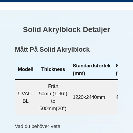
Solid Akrylblock Detaljer
Mått På Solid Akrylblock
Standardstorlek
Standa
Modell
Thickness
(mm)
(ft)
Från
UVAC-
50mm(1.96″)
1220x2440mm
4x8ft
BL
to
500mm(20″)
Vad du behöver veta