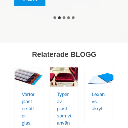
Relaterade BLOGG
n
Varför
Typer
Lexan
s
plast
av
vs
d
ersätt
plast
akryl
er
som vi
glas
använ