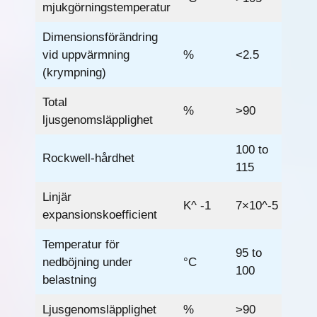
mjukgörningstemperatur
Dimensionsförändring
vid uppvärmning
%
<2.5
(krympning)
Total
%
>90
ljusgenomsläpplighet
100 to
Rockwell-hårdhet
115
Linjär
K^ -1
7×10^-5
expansionskoefficient
Temperatur för
95 to
nedböjning under
°C
100
belastning
Ljusgenomsläpplighet
%
>90