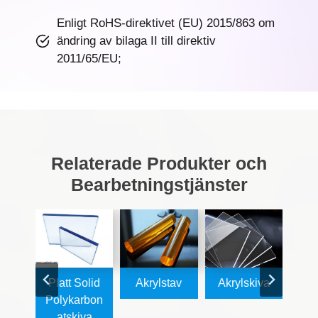
Enligt RoHS-direktivet (EU) 2015/863 om
ändring av bilaga II till direktiv
2011/65/EU;
Relaterade Produkter och
Bearbetningstjänster
bear
Platt Solid
Akrylstav
Akrylskiva
A
g Av
Polykarbon
l
Atskiva