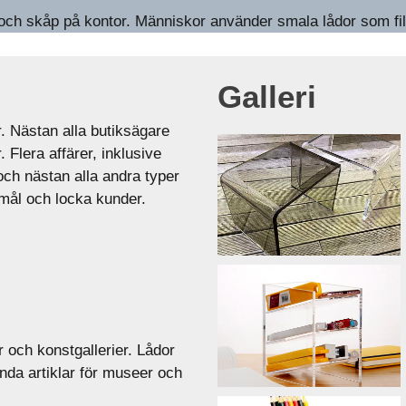
h skåp på kontor. Människor använder smala lådor som filhål
Galleri
r. Nästan alla butiksägare
 Flera affärer, inklusive
ch nästan alla andra typer
emål och locka kunder.
 och konstgallerier. Lådor
da artiklar för museer och