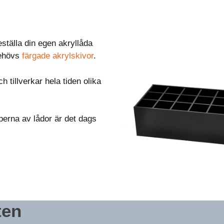
eställa din egen akryllåda
behövs
färgade akrylskivor
.
h tillverkar hela tiden olika
perna av lådor är det dags
ten