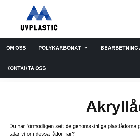
Hoppa
till
innehåll
OM OSS
POLYKARBONAT
BEARBETNING
KONTAKTA OSS
Akryll
Du har förmodligen sett de genomskinliga plastlådorna p
talar vi om dessa lådor här?