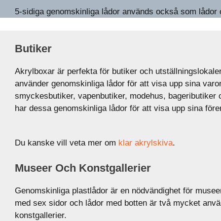
5-sidiga genomskinliga lådor används också som lådor oc
Butiker
Akrylboxar är perfekta för butiker och utställningslokale
använder genomskinliga lådor för att visa upp sina varor.
smyckesbutiker, vapenbutiker, modehus, bageributiker o
har dessa genomskinliga lådor för att visa upp sina för
Du kanske vill veta mer om
klar akrylskiva
.
Museer Och Konstgallerier
Genomskinliga plastlådor är en nödvändighet för museer
med sex sidor och lådor med botten är två mycket använ
konstgallerier.