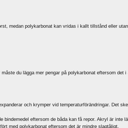
t, medan polykarbonat kan vridas i kallt tillstånd eller utan 
för måste du lägga mer pengar på polykarbonat eftersom det 
expanderar och krymper vid temperaturförändringar. Det sk
 bindemedel eftersom de båda kan få repor. Akryl är inte lät
ämfört med polykarbonat eftersom det är mindre slagtåligt.