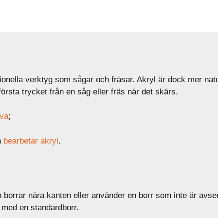
nella verktyg som sågar och fräsar. Akryl är dock mer natur
rsta trycket från en såg eller fräs när det skärs.
iva
;
h
bearbetar akryl
.
 borrar nära kanten eller använder en borr som inte är avsed
 med en standardborr.