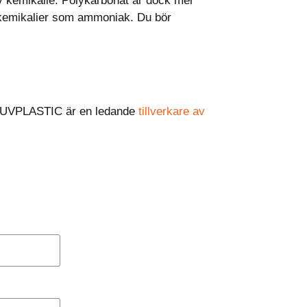
av kemikalie. Polykarbonat är dock mer
 kemikalier som ammoniak. Du bör
n. UVPLASTIC är en ledande
tillverkare av