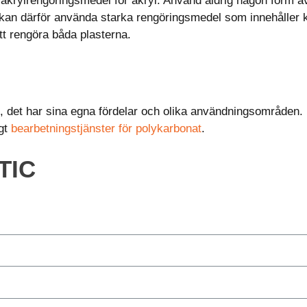
t akrylrengöringsmedel för akryl. Använd aldrig någon form 
 kan därför använda starka rengöringsmedel som innehåller
tt rengöra båda plasterna.
yl, det har sina egna fördelar och olika användningsområde
igt
bearbetningstjänster för polykarbonat
.
TIC