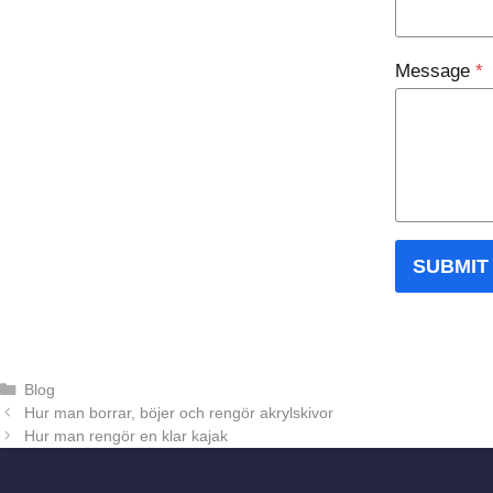
Message
*
SUBMIT
Kategorier
Blog
Hur man borrar, böjer och rengör akrylskivor
Hur man rengör en klar kajak