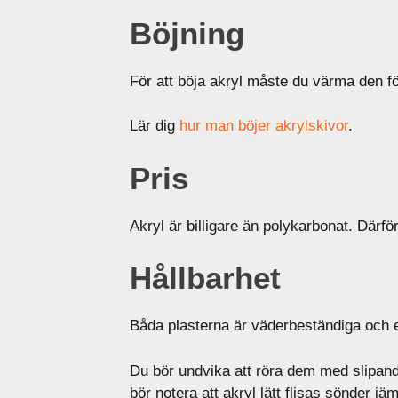
Böjning
För att böja akryl måste du värma den förs
Lär dig
hur man böjer akrylskivor
.
Pris
Akryl är billigare än polykarbonat. Där
Hållbarhet
Båda plasterna är väderbeständiga och 
Du bör undvika att röra dem med slipande
bör notera att akryl lätt flisas sönder j