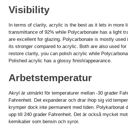
Visibility
In terms of clarity, acrylic is the best as it lets in more li
transmittance of 92% while Polycarbonate has a light t
are excellent for glazing. Polycarbonate is mostly used 
its stronger compared to acrylic. Both are also used for
restore clarity, you can polish acrylic while Polycarbon
Polished acrylic has a glossy finish/appearance.
Arbetstemperatur
Akryl är utmärkt för temperaturer mellan -30 grader Fah
Fahrenheit. Det expanderar och drar ihop sig vid temper
krymper dock inte permanent med tiden. Polykarbonat d
upp till 240 grader Fahrenheit. Det är också mycket mot
kemikalier som bensin och syror.