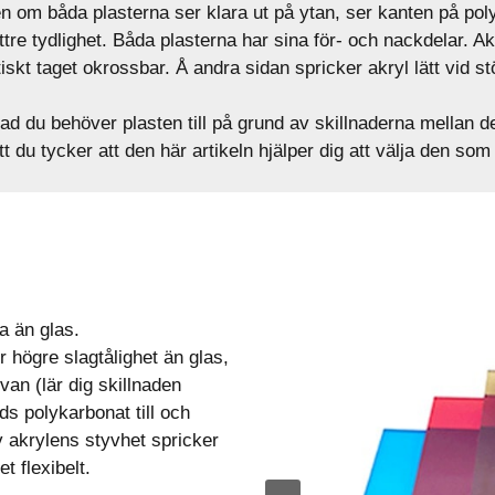
en om båda plasterna ser klara ut på ytan, ser kanten på pol
ättre tydlighet. Båda plasterna har sina för- och nackdelar. Ak
skt taget okrossbar. Å andra sidan spricker akryl lätt vid s
ad du behöver plasten till på grund av skillnaderna mellan 
 du tycker att den här artikeln hjälper dig att välja den som 
a än glas.
högre slagtålighet än glas,
van (lär dig skillnaden
s polykarbonat till och
v akrylens styvhet spricker
t flexibelt.