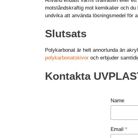
Använd endast varmt tvålvatten eller et
motståndskraftig mot kemikalier och du
undvika att använda lösningsmedel för a
Slutsats
Polykarbonat är helt annorlunda än akr
polykarbonatskivor
och erbjuder samtid
Kontakta UVPLAS
Name
Email
*