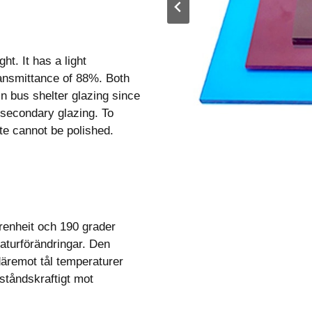
ght. It has a light
ransmittance of 88%. Both
in bus shelter glazing since
 secondary glazing. To
ate cannot be polished.
renheit och 190 grader
aturförändringar. Den
äremot tål temperaturer
ståndskraftigt mot