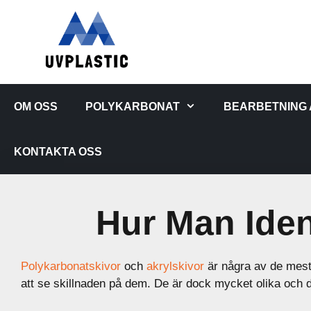
Hoppa
till
innehåll
OM OSS
POLYKARBONAT
BEARBETNING
KONTAKTA OSS
Hur Man Iden
Polykarbonatskivor
och
akrylskivor
är några av de mest 
att se skillnaden på dem. De är dock mycket olika och d