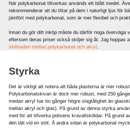
När polykarbonat tillverkas används ett blått medel. Äv
rekommenderar att du tittar på dem i naturligt ljus för b
jämfört med polykarbonat, som är mer flexibel och prakti
Innan du gör ditt inköp måste du därför noga överväga v
eftersom deras priser också skiljer sig åt. Jag hoppas att
skillnaden mellan polykarbonat och akryl
.
Styrka
Det är viktigt att notera att båda plasterna är mer robust
Polykarbonatskivan är dock mer robust, med 250 gånger 
medan akryl har tio gånger högre slagtålighet än glasski
mellan akryl och glas). På grund av denna styrka använd
med för att tillverka polisens kravallsköldar. På grund a
den lätt vid en stöt. Å andra sidan är polykarbonat mycke